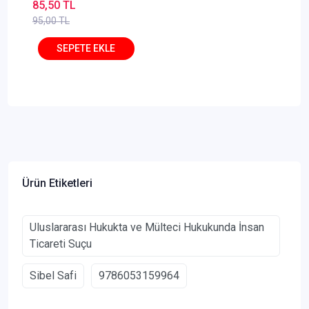
Çakır, Neşat Başoğlu
85,50 TL
95,00 TL
Ürün Etiketleri
Uluslararası Hukukta ve Mülteci Hukukunda İnsan
Ticareti Suçu
Sibel Safi
9786053159964