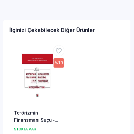
İlginizi Çekebilecek Diğer Ürünler
%10
Terörizmin
Finansmanı Suçu -
Murat Balcı, Kerim
STOKTA VAR