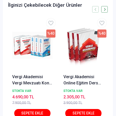
İlginizi Çekebilecek Diğer Ürünler
%40
%40
Vergi Akademisi
Vergi Akademisi
Vergi Mevzuatı Konu
Online Eğitim Ders
Anlatımı Seti
Notları TEMMUZ
STOKTA VAR
STOKTA VAR
TEMMUZ 2026 +
2026
4.690,00 TL
2.305,00 TL
Vergi Akademisi
C
7.900,00 TL
3.900,00 TL
Tamamı Çözümlü
Çıkmış Sorular