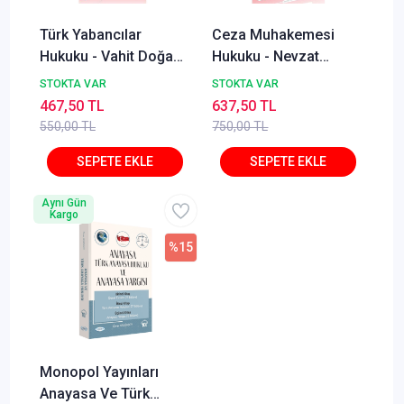
Türk Yabancılar
Ceza Muhakemesi
Hukuku - Vahit Doğan,
Hukuku - Nevzat
Alper Çağrı Yılmaz,
Toroslu, Haluk Toroslu
STOKTA VAR
STOKTA VAR
Lale Ayhan İzmirli
Metin Feyzioğlu Eylül
467,50 TL
637,50 TL
2025
550,00 TL
750,00 TL
Aynı Gün
Kargo
%15
Monopol Yayınları
Anayasa Ve Türk