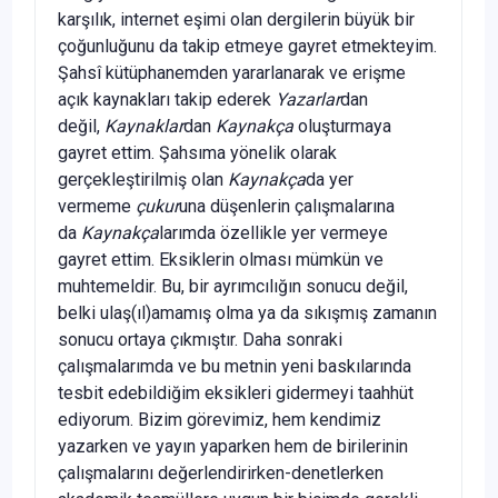
karşılık, internet eşimi olan dergilerin büyük bir
çoğunluğunu da takip etmeye gayret etmekteyim.
Şahsî kütüphanemden yararlanarak ve erişme
açık kaynakları takip ederek
Yazarlar
dan
değil,
Kaynaklar
dan
Kaynakça
oluşturmaya
gayret ettim. Şahsıma yönelik olarak
gerçekleştirilmiş olan
Kaynakça
da yer
vermeme
çukur
una düşenlerin çalışmalarına
da
Kaynakça
larımda özellikle yer vermeye
gayret ettim. Eksiklerin olması mümkün ve
muhtemeldir. Bu, bir ayrımcılığın sonucu değil,
belki ulaş(ıl)amamış olma ya da sıkışmış zamanın
sonucu ortaya çıkmıştır. Daha sonraki
çalışmalarımda ve bu metnin yeni baskılarında
tesbit edebildiğim eksikleri gidermeyi taahhüt
ediyorum. Bizim görevimiz, hem kendimiz
yazarken ve yayın yaparken hem de birilerinin
çalışmalarını değerlendirirken-denetlerken