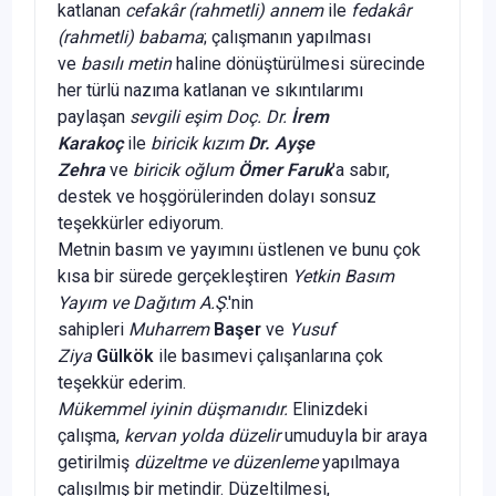
katlanan
cefakâr (rahmetli) annem
ile
fedakâr
(rahmetli) babama
; çalışmanın yapılması
ve
basılı metin
haline dönüştürülmesi sürecinde
her türlü nazıma katlanan ve sıkıntılarımı
paylaşan
sevgili eşim Doç. Dr.
İrem
Karakoç
ile
biricik kızım
Dr. Ayşe
Zehra
ve
biricik oğlum
Ömer Faruk
'a sabır,
destek ve hoşgörülerinden dolayı sonsuz
teşekkürler ediyorum.
Metnin basım ve yayımını üstlenen ve bunu çok
kısa bir sürede gerçekleştiren
Yetkin Basım
Yayım ve Dağıtım A.Ş
.'nin
sahipleri
Muharrem
Başer
ve
Yusuf
Ziya
Gülkök
ile basımevi çalışanlarına çok
teşekkür ederim.
Mükemmel iyinin düşmanıdır.
Elinizdeki
çalışma,
kervan yolda düzelir
umuduyla bir araya
getirilmiş
düzeltme ve düzenleme
yapılmaya
çalışılmış bir metindir. Düzeltilmesi,