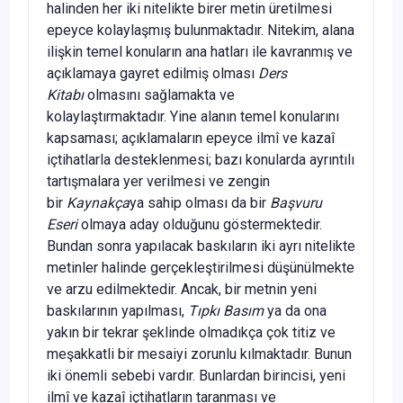
halinden her iki nitelikte birer metin üretilmesi
epeyce kolaylaşmış bulunmaktadır. Nitekim, alana
ilişkin temel konuların ana hatları ile kavranmış ve
açıklamaya gayret edilmiş olması
Ders
Kitabı
olmasını sağlamakta ve
kolaylaştırmaktadır. Yine alanın temel konularını
kapsaması; açıklamaların epeyce ilmî ve kazaî
içtihatlarla desteklenmesi; bazı konularda ayrıntılı
tartışmalara yer verilmesi ve zengin
bir
Kaynakça
ya sahip olması da bir
Başvuru
Eseri
olmaya aday olduğunu göstermektedir.
Bundan sonra yapılacak baskıların iki ayrı nitelikte
metinler halinde gerçekleştirilmesi düşünülmekte
ve arzu edilmektedir. Ancak, bir metnin yeni
baskılarının yapılması,
Tıpkı Basım
ya da ona
yakın bir tekrar şeklinde olmadıkça çok titiz ve
meşakkatli bir mesaiyi zorunlu kılmaktadır. Bunun
iki önemli sebebi vardır. Bunlardan birincisi, yeni
ilmî ve kazaî içtihatların taranması ve