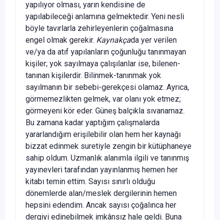
yapılıyor olması, yarın kendisine de
yapılabileceği anlamına gelmektedir. Yeni nesli
böyle tavırlarla zehirleyenlerin çoğalmasına
engel olmak gerekir.
Kaynakça
da yer verilen
ve/ya da atıf yapılanların çoğunluğu tanınmayan
kişiler; yok sayılmaya çalışılanlar ise, bilenen-
tanınan kişilerdir. Bilinmek-tanınmak yok
sayılmanın bir sebebi-gerekçesi olamaz. Ayrıca,
görmemezlikten gelmek, var olanı yok etmez;
görmeyeni kör eder. Güneş balçıkla sıvanamaz.
Bu zamana kadar yaptığım çalışmalarda
yararlandığım erişilebilir olan hem her kaynağı
bizzat edinmek suretiyle zengin bir kütüphaneye
sahip oldum. Uzmanlık alanımla ilgili ve tanınmış
yayınevleri tarafından yayınlanmış hemen her
kitabı temin ettim. Sayısı sınırlı olduğu
dönemlerde alan/meslek dergilerinin hemen
hepsini edendim. Ancak sayısı çoğalınca her
dergiyi edinebilmek imkânsız hale geldi. Buna