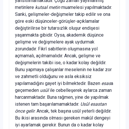
yansıtılmamaktadır. Çoğu zaman yayınlanmış
metinlere
kutsal metin
muamelesi yapılmaktadır.
Sanki, gelişmeler-değişmeler takip edilir ve ona
göre eski düşünceler-görüşler-açıklamalar
değiştirilirse bir tutarsızlık oluşur endişesi
yaşanmakta gibidir. Oysa, akademik düşünce
gelişme ve değişmelere ayak uydurmak
zorundadır. Fikrî sabitlerin oluşmasına yol
açmamalı, açılmamalıdır. Ancak, gelişme ve
değişmelerin takibi ise, o kadar kolay değildir.
Bunu yapmaya çalışanlar meselenin ne kadar zor
ve zahmetli olduğunu ve asla eksiksiz
yapılamadığını gayet iyi bilmektedir. Bazen
esas
a
geçemeden
usûl
ile cebelleşerek aylarca zaman
harcanmaktadır. Buna rağmen, yine de yapılmak
istenen tam başarılamamaktadır.
Usûl esastan
önce gelir
. Ancak, tek başına usûl yeterli değildir.
Bu ikisi arasında olması gereken makûl dengeyi
iyi ayarlamak gerekir. Bunun da o kadar kolay