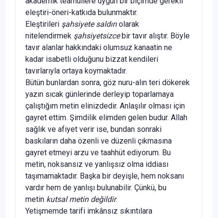
akademik teamüllere uygun bir biçimde gerekli
eleştiri-öneri-katkıda bulunmaktır.
Eleştirileri
şahsiyete saldırı
olarak
nitelendirmek
şahsiyetsizce
bir tavır alıştır. Böyle
tavır alanlar hakkındaki olumsuz kanaatin ne
kadar isabetli olduğunu bizzat kendileri
tavırlarıyla ortaya koymaktadır.
Bütün bunlardan sonra, göz nuru-alın teri dökerek
yazın sıcak günlerinde derleyip toparlamaya
çalıştığım metin elinizdedir. Anlaşılır olması için
gayret ettim. Şimdilik elimden gelen budur. Allah
sağlık ve afiyet verir ise, bundan sonraki
baskıların daha özenli ve düzenli çıkmasına
gayret etmeyi arzu ve taahhüt ediyorum. Bu
metin, noksansız ve yanlışsız olma iddiası
taşımamaktadır. Başka bir deyişle, hem noksanı
vardır hem de yanlışı bulunabilir. Çünkü, bu
metin
kutsal metin değildir
.
Yetişmemde tarifi imkânsız sıkıntılara