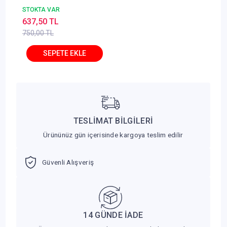
Anayasa Hukuku 10.
STOKTA VAR
Baskı Ömer Keskinsoy
637,50 TL
750,00 TL
TESLİMAT BİLGİLERİ
Ürününüz gün içerisinde kargoya teslim edilir
Güvenli Alışveriş
14 GÜNDE İADE