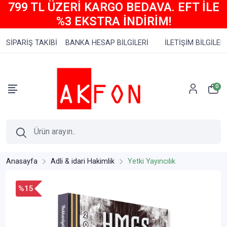
799 TL ÜZERİ KARGO BEDAVA. EFT İLE
%3 EKSTRA İNDİRİM!
SİPARİŞ TAKİBİ
BANKA HESAP BİLGİLERİ
İLETİŞİM BİLGİLERİ
0
Anasayfa
Adli & idari Hakimlik
Yetki Yayıncılık
%15