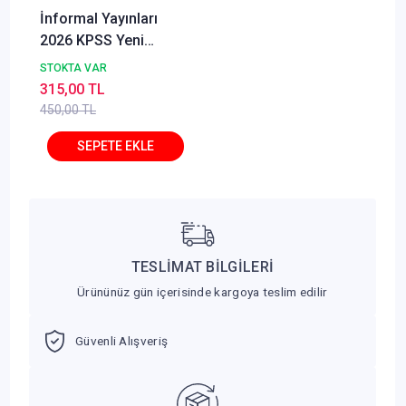
İnformal Yayınları
2026 KPSS Yeni
Sistem Anamorfik
STOKTA VAR
Matematik Özgün
315,00 TL
Soru Bankası Konu
450,00 TL
Konu Dijital Çözümlü
TESLİMAT BİLGİLERİ
Ürününüz gün içerisinde kargoya teslim edilir
Güvenli Alışveriş