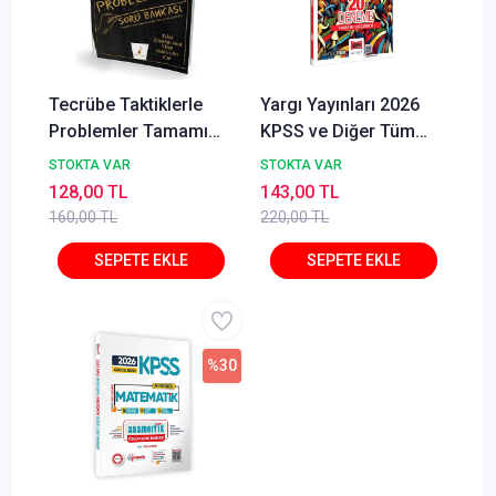
Tecrübe Taktiklerle
Yargı Yayınları 2026
Problemler Tamamı
KPSS ve Diğer Tüm
Dijital Çözümlü Soru
Sınavlara Yönelik
STOKTA VAR
STOKTA VAR
Bankası
Tamamı Çözümlü
128,00 TL
143,00 TL
Vatandaşlık 20
160,00 TL
220,00 TL
Deneme Cangül Erlik
%30