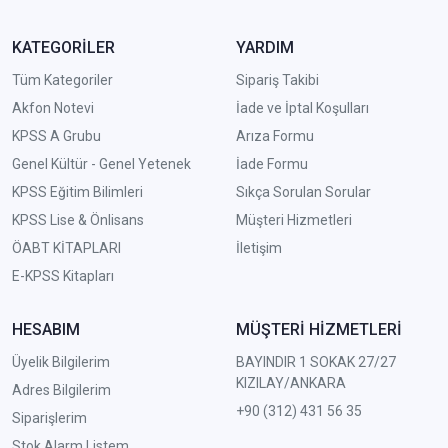
KATEGORİLER
YARDIM
Tüm Kategoriler
Sipariş Takibi
Akfon Notevi
İade ve İptal Koşulları
KPSS A Grubu
Arıza Formu
Genel Kültür - Genel Yetenek
İade Formu
KPSS Eğitim Bilimleri
Sıkça Sorulan Sorular
KPSS Lise & Önlisans
Müşteri Hizmetleri
ÖABT KİTAPLARI
İletişim
E-KPSS Kitapları
HESABIM
MÜŞTERİ HİZMETLERİ
Üyelik Bilgilerim
BAYINDIR 1 SOKAK 27/27
KIZILAY/ANKARA
Adres Bilgilerim
+90 (312) 431 56 35
Siparişlerim
Stok Alarm Listem