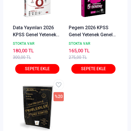
Data Yayınları 2026
Pegem 2026 KPSS
KPSS Genel Yetenek
Genel Yetenek Genel
Genel Kültür Tamamı
Kültür Sezon Finali 5
STOKTA VAR
STOKTA VAR
Çözümlü 8 Deneme
Deneme Pegem
180,00 TL
165,00 TL
Sınavı
Akademi Yayınları
300,00 TL
275,00 TL
%20