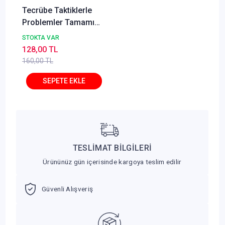
Tecrübe Taktiklerle
Problemler Tamamı
Dijital Çözümlü Soru
STOKTA VAR
Bankası
128,00 TL
160,00 TL
TESLİMAT BİLGİLERİ
Ürününüz gün içerisinde kargoya teslim edilir
Güvenli Alışveriş