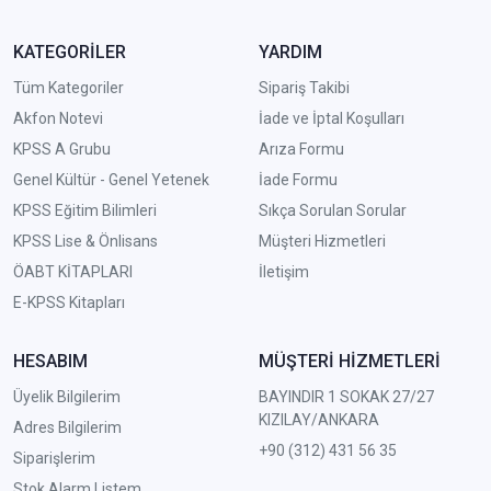
KATEGORİLER
YARDIM
Tüm Kategoriler
Sipariş Takibi
Akfon Notevi
İade ve İptal Koşulları
KPSS A Grubu
Arıza Formu
Genel Kültür - Genel Yetenek
İade Formu
KPSS Eğitim Bilimleri
Sıkça Sorulan Sorular
KPSS Lise & Önlisans
Müşteri Hizmetleri
ÖABT KİTAPLARI
İletişim
E-KPSS Kitapları
HESABIM
MÜŞTERİ HİZMETLERİ
Üyelik Bilgilerim
BAYINDIR 1 SOKAK 27/27
KIZILAY/ANKARA
Adres Bilgilerim
+90 (312) 431 56 35
Siparişlerim
Stok Alarm Listem