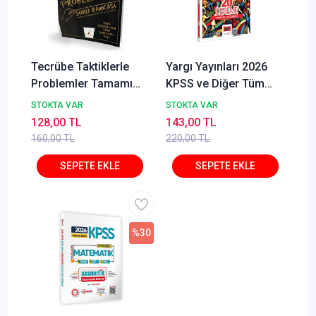
Tecrübe Taktiklerle
Yargı Yayınları 2026
Problemler Tamamı
KPSS ve Diğer Tüm
Dijital Çözümlü Soru
Sınavlara Yönelik
STOKTA VAR
STOKTA VAR
Bankası
Tamamı Çözümlü
128,00 TL
143,00 TL
Vatandaşlık 20
160,00 TL
220,00 TL
Deneme Cangül Erlik
%30