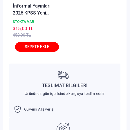
İnformal Yayınları
2026 KPSS Yeni
Sistem Anamorfik
STOKTA VAR
Matematik Özgün
315,00 TL
Soru Bankası Konu
450,00 TL
Konu Dijital Çözümlü
TESLİMAT BİLGİLERİ
Ürününüz gün içerisinde kargoya teslim edilir
Güvenli Alışveriş