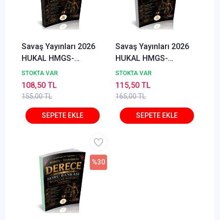
Savaş Yayınları 2026
Savaş Yayınları 2026
HUKAL HMGS-
HUKAL HMGS-
Hakimlik Derece
Hakimlik Derece
STOKTA VAR
STOKTA VAR
Anayasa Hukuku
Avukatlık Hukuku Soru
108,50 TL
115,50 TL
Anayasa Yargısı Soru
Bankası Özgür Özsoy
155,00 TL
165,00 TL
Bankası Özgür Özsoy
%30