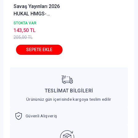
Savaş Yayınları 2026
HUKAL HMGS-
Hakimlik Derece
STOKTA VAR
Borçlar Hukuku Genel
143,50 TL
Hükümler Soru
205,00 TL
Bankası Özgür Özsoy
TESLİMAT BİLGİLERİ
Ürününüz gün içerisinde kargoya teslim edilir
Güvenli Alışveriş