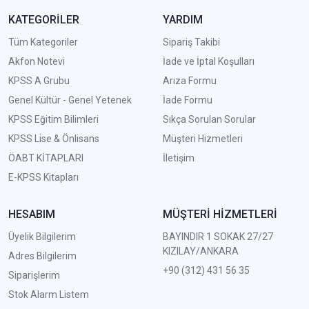
KATEGORİLER
YARDIM
Tüm Kategoriler
Sipariş Takibi
Akfon Notevi
İade ve İptal Koşulları
KPSS A Grubu
Arıza Formu
Genel Kültür - Genel Yetenek
İade Formu
KPSS Eğitim Bilimleri
Sıkça Sorulan Sorular
KPSS Lise & Önlisans
Müşteri Hizmetleri
ÖABT KİTAPLARI
İletişim
E-KPSS Kitapları
HESABIM
MÜŞTERİ HİZMETLERİ
Üyelik Bilgilerim
BAYINDIR 1 SOKAK 27/27
KIZILAY/ANKARA
Adres Bilgilerim
+90 (312) 431 56 35
Siparişlerim
Stok Alarm Listem