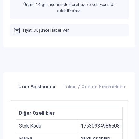
Ürünü 14 gün içerisinde ücretsiz ve kolayca iade
edebilirsiniz.
Fiyatı Düşünce Haber Ver
Ürün Açıklaması
Taksit / Ödeme Seçenekleri
Ür
Diğer Özellikler
Stok Kodu
17530934986508
Marka
Yargı Yayınları