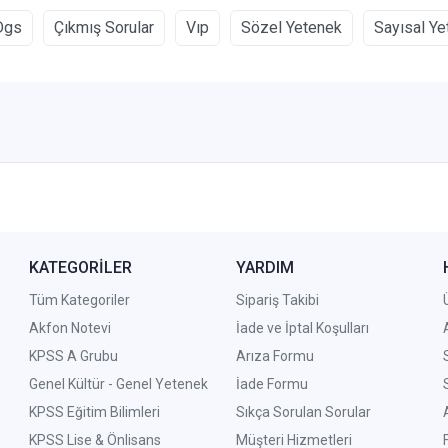
Dgs
Çıkmış Sorular
Vıp
Sözel Yetenek
Sayısal Ye
KATEGORİLER
YARDIM
Tüm Kategoriler
Sipariş Takibi
Akfon Notevi
İade ve İptal Koşulları
KPSS A Grubu
Arıza Formu
Genel Kültür - Genel Yetenek
İade Formu
KPSS Eğitim Bilimleri
Sıkça Sorulan Sorular
KPSS Lise & Önlisans
Müşteri Hizmetleri