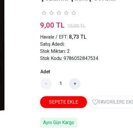
9,00 TL
15,00 TL
8,73 TL
Havale / EFT:
Satış Adedi:
Stok Miktarı: 2
Stok Kodu: 9786052847534
Adet
-
+
SEPETE EKLE
FAVORİLERE EK
Aynı Gün Kargo