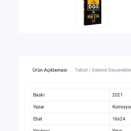
Ürün Açıklaması
Taksit / Ödeme Seçenekle
Baskı
2021
Yazar
Komisyo
Ebat
16x24
Yayınevi
Yargı