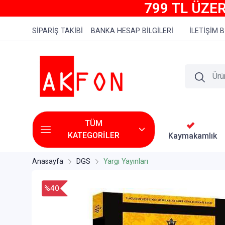
799 TL ÜZER
SİPARİŞ TAKİBİ
BANKA HESAP BİLGİLERİ
İLETİŞİM B
TÜM
KATEGORİLER
Kaymakamlık
Anasayfa
DGS
Yargı Yayınları
%40