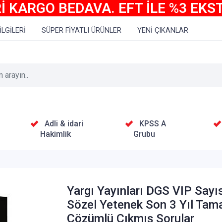
İ KARGO BEDAVA. EFT İLE %3 EKS
İLGİLERİ
SÜPER FİYATLI ÜRÜNLER
YENİ ÇIKANLAR
Adli & idari
KPSS A
Hakimlik
Grubu
Yargı Yayınları DGS VIP Sayı
Sözel Yetenek Son 3 Yıl Tam
Çözümlü Çıkmış Sorular