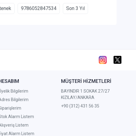
tenek
9786052847534
Son 3 Yıl
HESABIM
MÜŞTERİ HİZMETLERİ
Üyelik Bilgilerim
BAYINDIR 1 SOKAK 27/27
KIZILAY/ANKARA
Adres Bilgilerim
+90 (312) 431 56 35
Siparişlerim
Stok Alarm Listem
Alışveriş Listem
Fiyat Alarm Listem