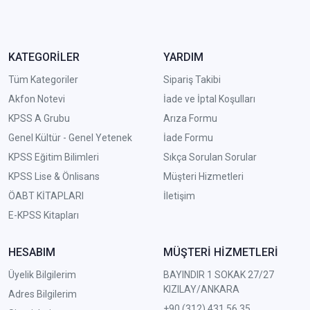
KATEGORİLER
YARDIM
Tüm Kategoriler
Sipariş Takibi
Akfon Notevi
İade ve İptal Koşulları
KPSS A Grubu
Arıza Formu
Genel Kültür - Genel Yetenek
İade Formu
KPSS Eğitim Bilimleri
Sıkça Sorulan Sorular
KPSS Lise & Önlisans
Müşteri Hizmetleri
ÖABT KİTAPLARI
İletişim
E-KPSS Kitapları
HESABIM
MÜŞTERİ HİZMETLERİ
Üyelik Bilgilerim
BAYINDIR 1 SOKAK 27/27
KIZILAY/ANKARA
Adres Bilgilerim
+90 (312) 431 56 35