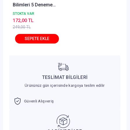
Bilimleri 5 Deneme
Çözümlü - Fatih
STOKTA VAR
Çömez Yediiklim
172,00 TL
Yayınları
249,00 TL
TESLİMAT BİLGİLERİ
Ürününüz gün içerisinde kargoya teslim edilir
Güvenli Alışveriş