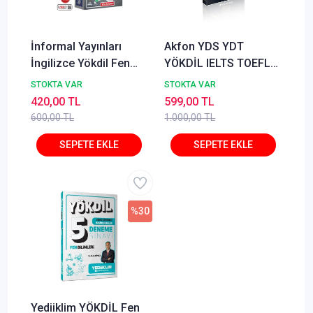
İnformal Yayınları
Akfon YDS YDT
İngilizce Yökdil Fen
YÖKDİL IELTS TOEFL
Bilimleri Tıpkı Basım
VOCABVAULT 1750
STOKTA VAR
STOKTA VAR
12 li Deneme
Özgün Kelime Sorusu
420,00 TL
599,00 TL
- İlyas Ersöz
600,00 TL
1.000,00 TL
%30
Yediiklim YÖKDİL Fen