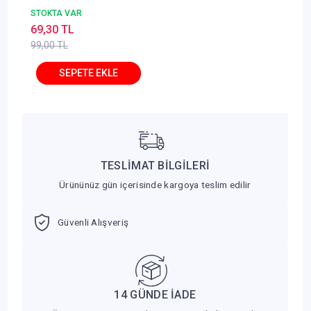
Pelikan Yayınları
STOKTA VAR
69,30 TL
99,00 TL
TESLİMAT BİLGİLERİ
Ürününüz gün içerisinde kargoya teslim edilir
Güvenli Alışveriş
14 GÜNDE İADE