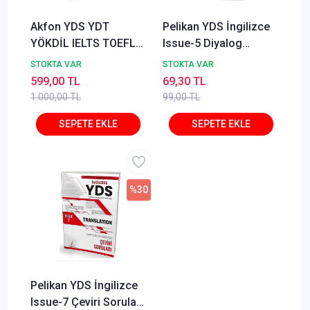
Akfon YDS YDT
Pelikan YDS İngilizce
YÖKDİL IELTS TOEFL
Issue-5 Diyalog
VOCABVAULT 1750
Soruları Pelikan
STOKTA VAR
STOKTA VAR
Özgün Kelime Sorusu
Yayınları
599,00 TL
69,30 TL
- İlyas Ersöz
1.000,00 TL
99,00 TL
%30
Pelikan YDS İngilizce
Issue-7 Çeviri Soruları