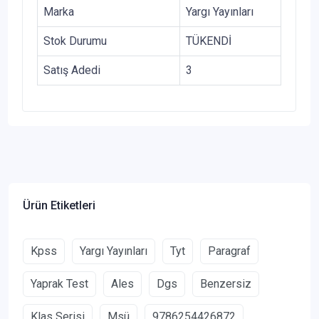
Marka
Yargı Yayınları
Stok Durumu
TÜKENDİ
Satış Adedi
3
Ürün Etiketleri
Kpss
Yargı Yayınları
Tyt
Paragraf
Yaprak Test
Ales
Dgs
Benzersiz
Klas Serisi
Msü
9786254426872