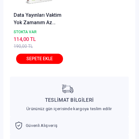
Data Yayınları Vaktim
Yok Zamanım Az
Diyenler İçin Hızlı DGS
STOKTA VAR
114,00 TL
190,00 TL
TESLİMAT BİLGİLERİ
Ürününüz gün içerisinde kargoya teslim edilir
Güvenli Alışveriş