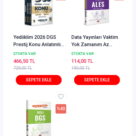
Yediiklim 2026 DGS
Data Yayınları Vaktim
Prestij Konu Anlatımlı
Yok Zamanım Az
Modüler Set Yediiklim
Diyenler İçin Hızlı
STOKTA VAR
STOKTA VAR
Yayınları
ALES
466,50 TL
114,00 TL
729,00 TL
190,00 TL
%40