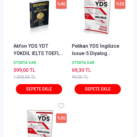
%40
%30
Akfon YDS YDT
Pelikan YDS İngilizce
YÖKDİL IELTS TOEFL
Issue-5 Diyalog
VOCABVAULT 1750
Soruları Pelikan
STOKTA VAR
STOKTA VAR
Özgün Kelime Sorusu
Yayınları
599,00 TL
69,30 TL
- İlyas Ersöz
1.000,00 TL
99,00 TL
%30