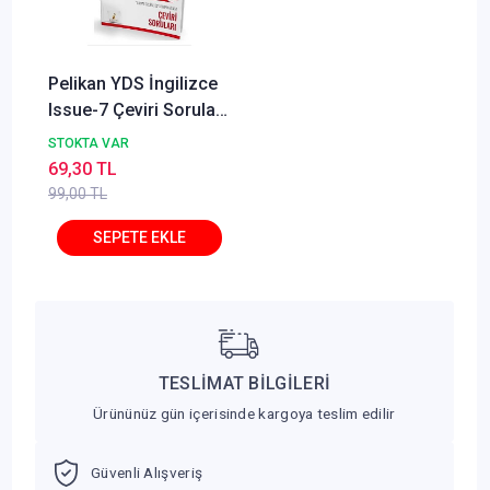
Pelikan YDS İngilizce
Issue-7 Çeviri Soruları
Pelikan Yayınları
STOKTA VAR
69,30 TL
99,00 TL
TESLİMAT BİLGİLERİ
Ürününüz gün içerisinde kargoya teslim edilir
Güvenli Alışveriş