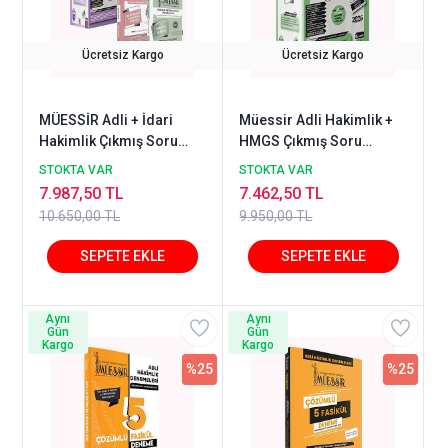
Ücretsiz Kargo
Ücretsiz Kargo
MÜESSİR Adli + İdari
Müessir Adli Hakimlik +
Hakimlik Çıkmış Soru
HMGS Çıkmış Soru
Bankası Seti
Bankası Seti
STOKTA VAR
STOKTA VAR
7.987,50 TL
7.462,50 TL
10.650,00 TL
9.950,00 TL
Aynı
Aynı
Gün
Gün
Kargo
Kargo
%25
%25