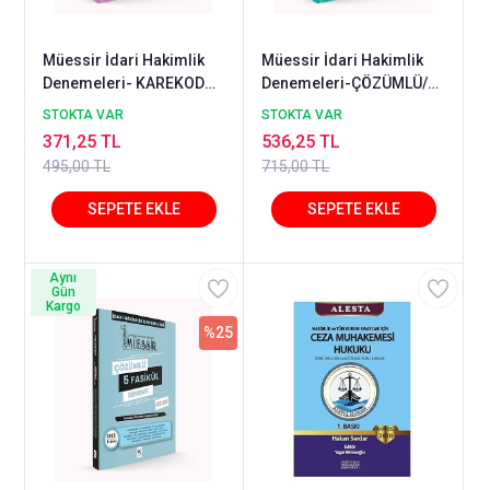
Müessir İdari Hakimlik
Müessir İdari Hakimlik
Denemeleri- KAREKOD
Denemeleri-ÇÖZÜMLÜ/
CEVAPLI-2024
2024
STOKTA VAR
STOKTA VAR
371,25 TL
536,25 TL
495,00 TL
715,00 TL
Aynı
Gün
Kargo
%25