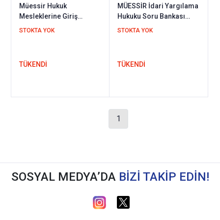
Müessir Hukuk
MÜESSİR İdari Yargılama
Mesleklerine Giriş
Hukuku Soru Bankası
Sınavına (HMGS)
Yaşar Mirzaoğlu Kuram
STOKTA YOK
STOKTA YOK
Çözümlü 5 Deneme
Kitap
TÜKENDİ
TÜKENDİ
1
SOSYAL MEDYA’DA
BİZİ TAKİP EDİN!