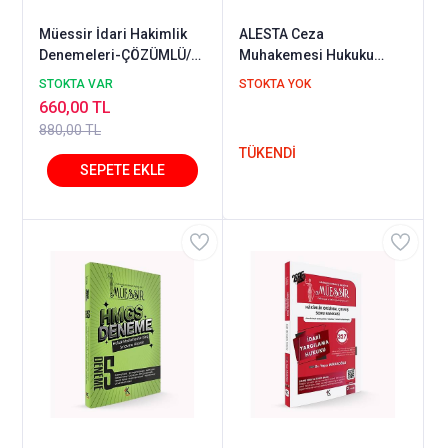
Müessir İdari Hakimlik
ALESTA Ceza
Denemeleri-ÇÖZÜMLÜ/
Muhakemesi Hukuku
2025
Konu Anlatımlı Soru
STOKTA VAR
STOKTA YOK
Bankası - Hakan Serdar
660,00 TL
880,00 TL
TÜKENDİ