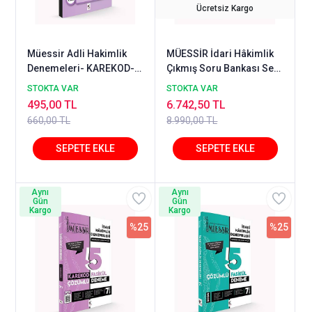
Ücretsiz Kargo
Müessir Adli Hakimlik
MÜESSİR İdari Hâkimlik
Denemeleri- KAREKOD-
Çıkmış Soru Bankası Seti
CEVAPLI / 2025
- 2026
STOKTA VAR
STOKTA VAR
495,00 TL
6.742,50 TL
660,00 TL
8.990,00 TL
Aynı
Aynı
Gün
Gün
Kargo
Kargo
%25
%25