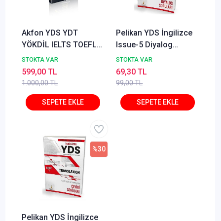
Akfon YDS YDT
Pelikan YDS İngilizce
YÖKDİL IELTS TOEFL
Issue-5 Diyalog
VOCABVAULT 1750
Soruları Pelikan
STOKTA VAR
STOKTA VAR
Özgün Kelime Sorusu
Yayınları
599,00 TL
69,30 TL
- İlyas Ersöz
1.000,00 TL
99,00 TL
%30
Pelikan YDS İngilizce