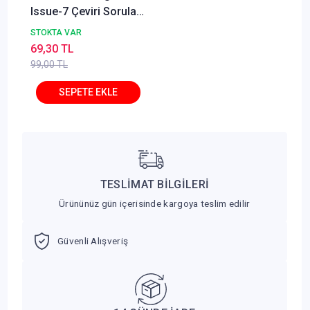
Issue-7 Çeviri Soruları
Pelikan Yayınları
STOKTA VAR
69,30 TL
99,00 TL
TESLİMAT BİLGİLERİ
Ürününüz gün içerisinde kargoya teslim edilir
Güvenli Alışveriş