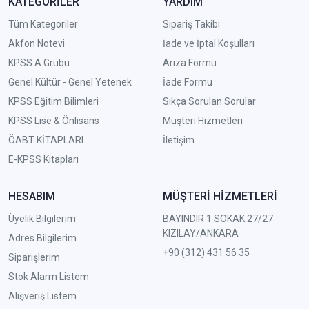
KATEGORİLER
YARDIM
Tüm Kategoriler
Sipariş Takibi
Akfon Notevi
İade ve İptal Koşulları
KPSS A Grubu
Arıza Formu
Genel Kültür - Genel Yetenek
İade Formu
KPSS Eğitim Bilimleri
Sıkça Sorulan Sorular
KPSS Lise & Önlisans
Müşteri Hizmetleri
ÖABT KİTAPLARI
İletişim
E-KPSS Kitapları
HESABIM
MÜŞTERİ HİZMETLERİ
Üyelik Bilgilerim
BAYINDIR 1 SOKAK 27/27
KIZILAY/ANKARA
Adres Bilgilerim
+90 (312) 431 56 35
Siparişlerim
Stok Alarm Listem
Alışveriş Listem