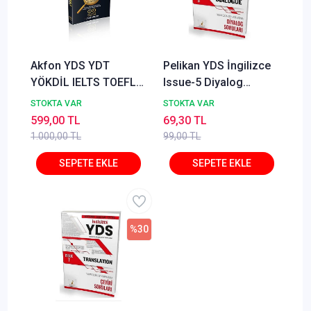
Akfon YDS YDT
Pelikan YDS İngilizce
YÖKDİL IELTS TOEFL
Issue-5 Diyalog
VOCABVAULT 1750
Soruları Pelikan
STOKTA VAR
STOKTA VAR
Özgün Kelime Sorusu
Yayınları
599,00 TL
69,30 TL
- İlyas Ersöz
1.000,00 TL
99,00 TL
%30