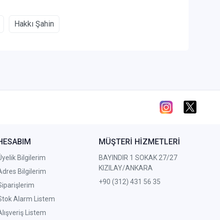
Hakkı Şahin
HESABIM
MÜŞTERİ HİZMETLERİ
Üyelik Bilgilerim
BAYINDIR 1 SOKAK 27/27
KIZILAY/ANKARA
Adres Bilgilerim
+90 (312) 431 56 35
Siparişlerim
Stok Alarm Listem
Alışveriş Listem