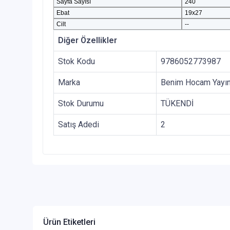
Sayfa Sayısı
240
Ebat
19x27
Cilt
--
Diğer Özellikler
Stok Kodu
9786052773987
Marka
Benim Hocam Yayın
Stok Durumu
TÜKENDİ
Satış Adedi
2
Ürün Etiketleri