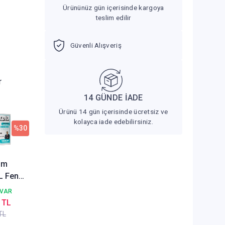
Ürününüz gün içerisinde kargoya
teslim edilir
Güvenli Alışveriş
r
14 GÜNDE İADE
Ürünü 14 gün içerisinde ücretsiz ve
kolayca iade edebilirsiniz.
%30
lim
L Fen
ri 5
 VAR
me
 TL
lü -
TL
 Çömez