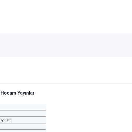
Deneme
Sorusu -
Yediik
İlyas Ersöz
Yayınla
 Hocam Yayınları
yınları