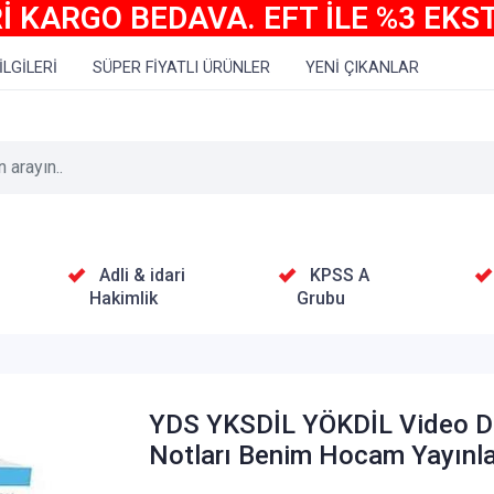
İ KARGO BEDAVA. EFT İLE %3 EKS
İLGİLERİ
SÜPER FİYATLI ÜRÜNLER
YENİ ÇIKANLAR
Adli & idari
KPSS A
Hakimlik
Grubu
YDS YKSDİL YÖKDİL Video D
Notları Benim Hocam Yayınla