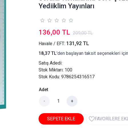
Yediiklim Yayınları
136,00 TL
209,00 TL
131,92 TL
Havale / EFT:
18,37 TL
'den başlayan taksit seçenekleri içi
Satış Adedi:
Stok Miktarı: 100
Stok Kodu: 9786254316517
Adet
-
+
SEPETE EKLE
FAVORİLERE EK