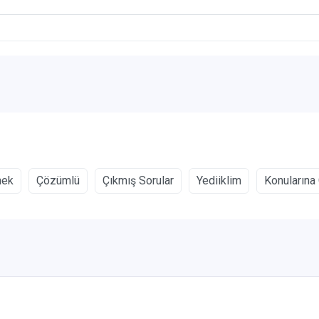
nek
Çözümlü
Çıkmış Sorular
Yediiklim
Konularına