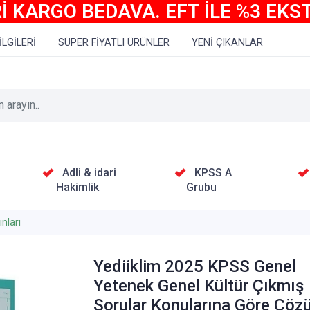
İ KARGO BEDAVA. EFT İLE %3 EKS
İLGİLERİ
SÜPER FİYATLI ÜRÜNLER
YENİ ÇIKANLAR
Adli & idari
KPSS A
Hakimlik
Grubu
nları
Yediiklim 2025 KPSS Genel
Yetenek Genel Kültür Çıkmış
Sorular Konularına Göre Çöz