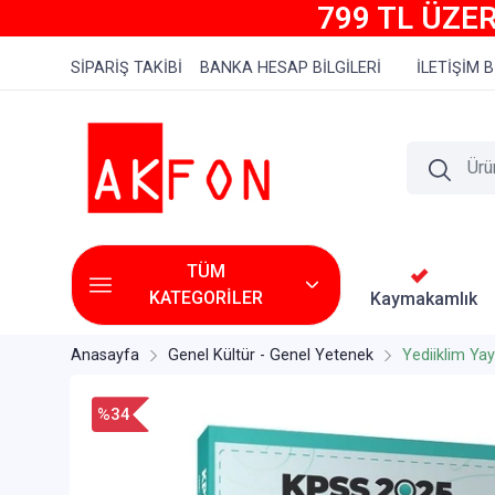
799 TL ÜZER
SİPARİŞ TAKİBİ
BANKA HESAP BİLGİLERİ
İLETİŞİM B
TÜM
KATEGORİLER
Kaymakamlık
Anasayfa
Genel Kültür - Genel Yetenek
Yediiklim Yayı
%34