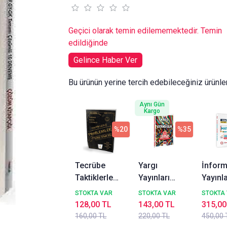
Geçici olarak temin edilememektedir. Temin
edildiğinde
Gelince Haber Ver
Bu ürünün yerine tercih edebileceğiniz ürünle
Aynı Gün
Kargo
%20
%35
Tecrübe
Yargı
İnform
Taktiklerle
Yayınları
Yayınla
Problemler
2026 KPSS
2026 
STOKTA VAR
STOKTA VAR
STOKTA
Tamamı
ve Diğer Tüm
Yeni S
128,00 TL
143,00 TL
315,00
Dijital
Sınavlara
Anamo
160,00 TL
220,00 TL
450,00 
Çözümlü
Yönelik
Matem