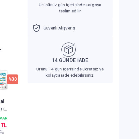
Ürününüz gün içerisinde kargoya
teslim edilir
Güvenli Alışveriş
r
14 GÜNDE İADE
Ürünü 14 gün içerisinde ücretsiz ve
kolayca iade edebilirsiniz.
%30
al
rı
KPSS
 VAR
istem
 TL
rfik
TL
atik