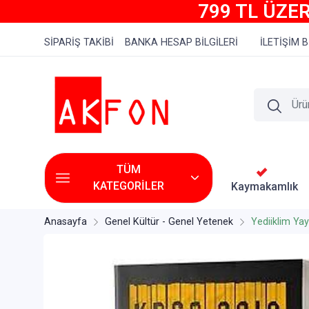
799 TL ÜZER
SİPARİŞ TAKİBİ
BANKA HESAP BİLGİLERİ
İLETİŞİM B
TÜM
KATEGORİLER
Kaymakamlık
Anasayfa
Genel Kültür - Genel Yetenek
Yediiklim Yayı