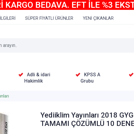
İ KARGO BEDAVA. EFT İLE %3 EKS
İLGİLERİ
SÜPER FİYATLI ÜRÜNLER
YENİ ÇIKANLAR
Adli & idari
KPSS A
Hakimlik
Grubu
nları
Yediiklim Yayınları 2018 GY
TAMAMI ÇÖZÜMLÜ 10 DEN