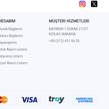
HESABIM
MÜŞTERİ HİZMETLERİ
Üyelik Bilgilerim
BAYINDIR 1 SOKAK 27/27
KIZILAY/ANKARA
Adres Bilgilerim
+90 (312) 431 56 35
Siparişlerim
Stok Alarm Listem
Alışveriş Listem
Fiyat Alarm Listem