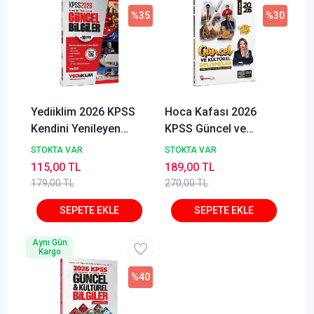
%35
%30
Yediiklim 2026 KPSS
Hoca Kafası 2026
Kendini Yenileyen
KPSS Güncel ve
Güncel Bilgiler (10
Kültürel Gelişmeler
STOKTA VAR
STOKTA VAR
Deneme İlaveli) -
Konu Anlatımı ve Soru
115,00 TL
189,00 TL
Yasin Yıldız
Bankası - Esra Özkan
179,00 TL
270,00 TL
Karaoğlu
Aynı Gün
Kargo
%40