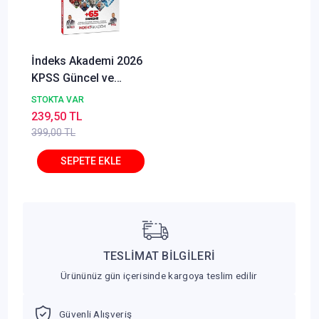
İndeks Akademi 2026
KPSS Güncel ve
Kültürel Bilgiler
STOKTA VAR
Çalışma Kitabı (65
239,50 TL
Deneme İlaveli) -
399,00 TL
Aydın Yüce, Emrah
Vahap Özkaraca
TESLİMAT BİLGİLERİ
Ürününüz gün içerisinde kargoya teslim edilir
Güvenli Alışveriş