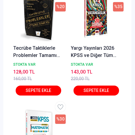
%20
%35
Tecrübe Taktiklerle
Yargı Yayınları 2026
Problemler Tamamı
KPSS ve Diğer Tüm
Dijital Çözümlü Soru
Sınavlara Yönelik
STOKTA VAR
STOKTA VAR
Bankası
Tamamı Çözümlü
128,00 TL
143,00 TL
Vatandaşlık 20
160,00 TL
220,00 TL
Deneme Cangül Erlik
%30