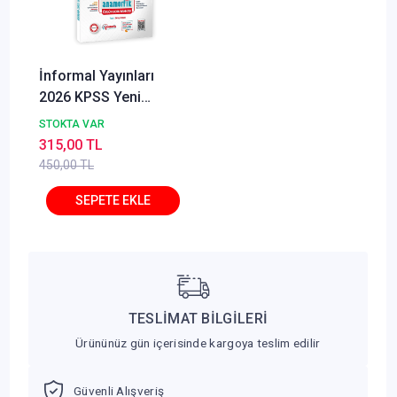
İnformal Yayınları
2026 KPSS Yeni
Sistem Anamorfik
STOKTA VAR
Matematik Özgün
315,00 TL
Soru Bankası Konu
450,00 TL
Konu Dijital Çözümlü
TESLİMAT BİLGİLERİ
Ürününüz gün içerisinde kargoya teslim edilir
Güvenli Alışveriş