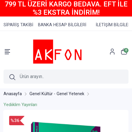
799 TL ÜZERİ KARGO BEDAVA. EFT İLE
%3 EKSTRA İNDİRİM!
SİPARİŞ TAKİBİ
BANKA HESAP BİLGİLERİ
İLETİŞİM BİLGİLERİ
0
Anasayfa
Genel Kültür - Genel Yetenek
Yediiklim Yayınları
%36