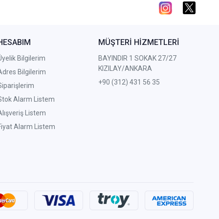
HESABIM
MÜŞTERİ HİZMETLERİ
Üyelik Bilgilerim
BAYINDIR 1 SOKAK 27/27
KIZILAY/ANKARA
Adres Bilgilerim
+90 (312) 431 56 35
Siparişlerim
Stok Alarm Listem
Alışveriş Listem
Fiyat Alarm Listem