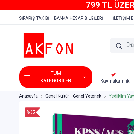
799 TL ÜZER
SİPARİŞ TAKİBİ
BANKA HESAP BİLGİLERİ
İLETİŞİM B
TÜM
KATEGORİLER
Kaymakamlık
Anasayfa
Genel Kültür - Genel Yetenek
Yediiklim Yayı
%35