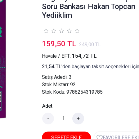
Soru Bankası Hakan Topcan
Yediiklim
159,50 TL
249,00 TL
154,72 TL
Havale / EFT:
21,54 TL
'den başlayan taksit seçenekleri içi
Satış Adedi:
3
Stok Miktarı: 92
Stok Kodu: 9786254319785
Adet
-
+
SEPETE EKLE
FAVORİLERE EK