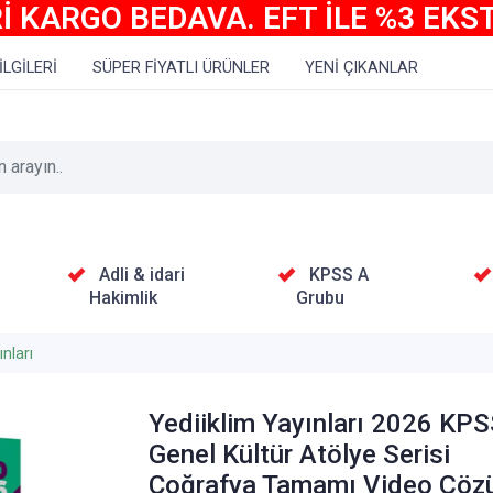
İ KARGO BEDAVA. EFT İLE %3 EKS
İLGİLERİ
SÜPER FİYATLI ÜRÜNLER
YENİ ÇIKANLAR
Adli & idari
KPSS A
Hakimlik
Grubu
nları
Yediiklim Yayınları 2026 KP
Genel Kültür Atölye Serisi
Coğrafya Tamamı Video Çöz