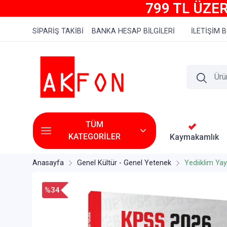
799 TL ÜZER
SİPARİŞ TAKİBİ
BANKA HESAP BİLGİLERİ
İLETİŞİM B
TÜM
KATEGORİLER
Kaymakamlık
Anasayfa
Genel Kültür - Genel Yetenek
Yediiklim Yayı
%34