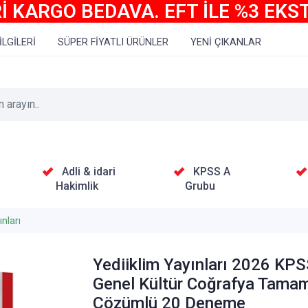
İ KARGO BEDAVA. EFT İLE %3 EKS
İLGİLERİ
SÜPER FİYATLI ÜRÜNLER
YENİ ÇIKANLAR
Adli & idari
KPSS A
Hakimlik
Grubu
nları
Yediiklim Yayınları 2026 KP
Genel Kültür Coğrafya Tama
Çözümlü 20 Deneme