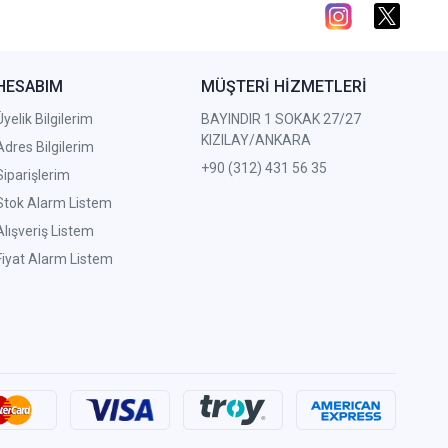
HESABIM
MÜŞTERİ HİZMETLERİ
Üyelik Bilgilerim
BAYINDIR 1 SOKAK 27/27
KIZILAY/ANKARA
Adres Bilgilerim
+90 (312) 431 56 35
Siparişlerim
Stok Alarm Listem
Alışveriş Listem
Fiyat Alarm Listem