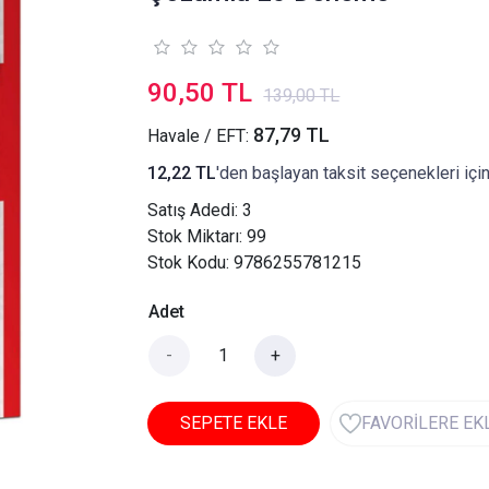
90,50 TL
139,00 TL
87,79 TL
Havale / EFT:
12,22 TL
'den başlayan taksit seçenekleri içi
Satış Adedi:
3
Stok Miktarı: 99
Stok Kodu: 9786255781215
Adet
-
+
SEPETE EKLE
FAVORİLERE EK