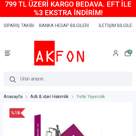
799 TL ÜZERİ KARGO BEDAVA. EFT İLE
%3 EKSTRA İNDİRİM!
SİPARİŞ TAKİBİ
BANKA HESAP BİLGİLERİ
İLETİŞİM BİLGİLERİ
0
Anasayfa
Adli & idari Hakimlik
Yetki Yayıncılık
%18