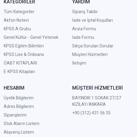
KATEGORİLER
YARDIM
Tüm Kategoriler
Sipariş Takibi
Akfon Notevi
İade ve İptal Koşulları
KPSS A Grubu
Arıza Formu
Genel Kültür - Genel Yetenek
İade Formu
KPSS Eğitim Bilimleri
Sıkça Sorulan Sorular
KPSS Lise & Önlisans
Müşteri Hizmetleri
ÖABT KİTAPLARI
İletişim
E-KPSS Kitapları
HESABIM
MÜŞTERİ HİZMETLERİ
Üyelik Bilgilerim
BAYINDIR 1 SOKAK 27/27
KIZILAY/ANKARA
Adres Bilgilerim
+90 (312) 431 56 35
Siparişlerim
Stok Alarm Listem
Alışveriş Listem