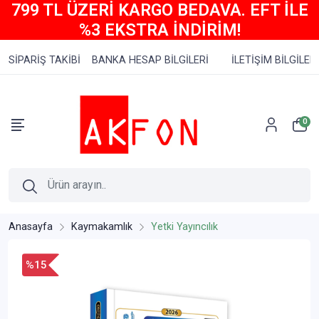
799 TL ÜZERİ KARGO BEDAVA. EFT İLE
%3 EKSTRA İNDİRİM!
SİPARİŞ TAKİBİ
BANKA HESAP BİLGİLERİ
İLETİŞİM BİLGİLERİ
0
Anasayfa
Kaymakamlık
Yetki Yayıncılık
%15