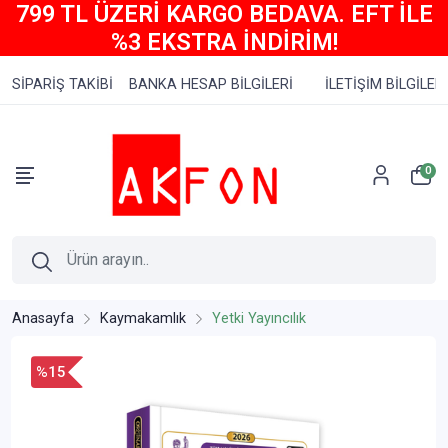
799 TL ÜZERİ KARGO BEDAVA. EFT İLE
%3 EKSTRA İNDİRİM!
SİPARİŞ TAKİBİ
BANKA HESAP BİLGİLERİ
İLETİŞİM BİLGİLERİ
0
Anasayfa
Kaymakamlık
Yetki Yayıncılık
%15