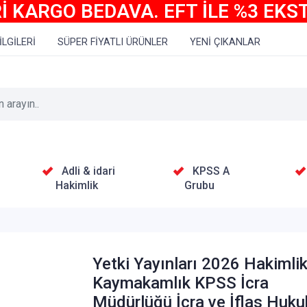
İ KARGO BEDAVA. EFT İLE %3 EKS
İLGİLERİ
SÜPER FİYATLI ÜRÜNLER
YENİ ÇIKANLAR
Adli & idari
KPSS A
Hakimlik
Grubu
Yetki Yayınları 2026 Hakimli
Kaymakamlık KPSS İcra
Müdürlüğü İcra ve İflas Huk