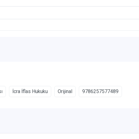
sı
İcra İflas Hukuku
Orijinal
9786257577489