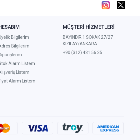
HESABIM
MÜŞTERİ HİZMETLERİ
Üyelik Bilgilerim
BAYINDIR 1 SOKAK 27/27
KIZILAY/ANKARA
Adres Bilgilerim
+90 (312) 431 56 35
Siparişlerim
Stok Alarm Listem
Alışveriş Listem
Fiyat Alarm Listem