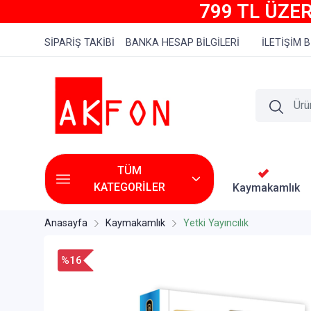
799 TL ÜZER
SİPARİŞ TAKİBİ
BANKA HESAP BİLGİLERİ
İLETİŞİM B
TÜM
KATEGORİLER
Kaymakamlık
Anasayfa
Kaymakamlık
Yetki Yayıncılık
%16