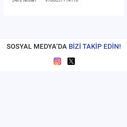
Ders Notları
9786057714176
SOSYAL MEDYA’DA
BİZİ TAKİP EDİN!