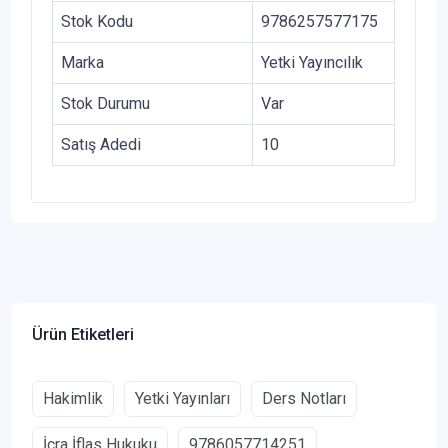
Stok Kodu
9786257577175
Marka
Yetki Yayıncılık
Stok Durumu
Var
Satış Adedi
10
Ürün Etiketleri
Hakimlik
Yetki Yayınları
Ders Notları
İcra İflas Hukuku
9786057714251