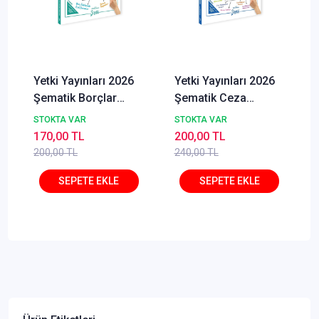
Yetki Yayınları 2026
Yetki Yayınları 2026
Şematik Borçlar
Şematik Ceza
Hukuku Genel
Hukuku Ceza
STOKTA VAR
STOKTA VAR
Muhakemesi Hukuku
170,00 TL
200,00 TL
200,00 TL
240,00 TL