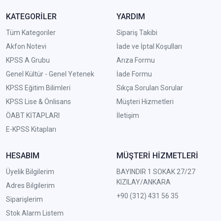
KATEGORİLER
YARDIM
Tüm Kategoriler
Sipariş Takibi
Akfon Notevi
İade ve İptal Koşulları
KPSS A Grubu
Arıza Formu
Genel Kültür - Genel Yetenek
İade Formu
KPSS Eğitim Bilimleri
Sıkça Sorulan Sorular
KPSS Lise & Önlisans
Müşteri Hizmetleri
ÖABT KİTAPLARI
İletişim
E-KPSS Kitapları
HESABIM
MÜŞTERİ HİZMETLERİ
Üyelik Bilgilerim
BAYINDIR 1 SOKAK 27/27
KIZILAY/ANKARA
Adres Bilgilerim
+90 (312) 431 56 35
Siparişlerim
Stok Alarm Listem