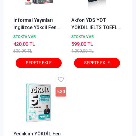
İnformal Yayınları
Akfon YDS YDT
İngilizce Yökdil Fen
YÖKDİL IELTS TOEFL
Bilimleri Tıpkı Basım
VOCABVAULT 1750
STOKTA VAR
STOKTA VAR
12 li Deneme
Özgün Kelime Sorusu
420,00 TL
599,00 TL
- İlyas Ersöz
600,00 TL
1.000,00 TL
%30
Yediiklim YÖKDİL Fen