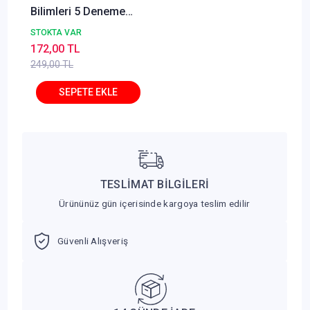
Bilimleri 5 Deneme
Çözümlü - Fatih
STOKTA VAR
Çömez Yediiklim
172,00 TL
Yayınları
249,00 TL
TESLİMAT BİLGİLERİ
Ürününüz gün içerisinde kargoya teslim edilir
Güvenli Alışveriş