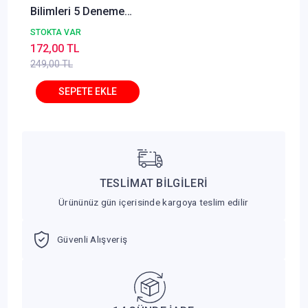
Bilimleri 5 Deneme
Çözümlü - Fatih
STOKTA VAR
Çömez Yediiklim
172,00 TL
Yayınları
249,00 TL
TESLİMAT BİLGİLERİ
Ürününüz gün içerisinde kargoya teslim edilir
Güvenli Alışveriş