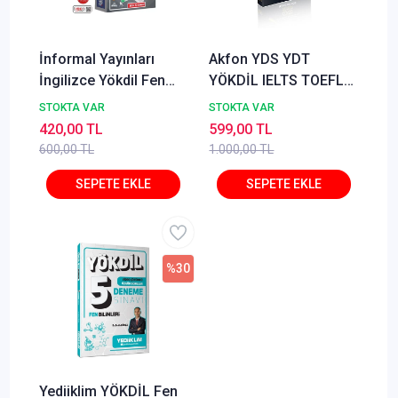
İnformal Yayınları
Akfon YDS YDT
İngilizce Yökdil Fen
YÖKDİL IELTS TOEFL
Bilimleri Tıpkı Basım
VOCABVAULT 1750
STOKTA VAR
STOKTA VAR
12 li Deneme
Özgün Kelime Sorusu
420,00 TL
599,00 TL
- İlyas Ersöz
600,00 TL
1.000,00 TL
%30
Yediiklim YÖKDİL Fen