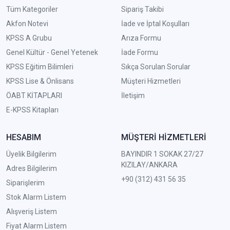
Tüm Kategoriler
Sipariş Takibi
Akfon Notevi
İade ve İptal Koşulları
KPSS A Grubu
Arıza Formu
Genel Kültür - Genel Yetenek
İade Formu
KPSS Eğitim Bilimleri
Sıkça Sorulan Sorular
KPSS Lise & Önlisans
Müşteri Hizmetleri
ÖABT KİTAPLARI
İletişim
E-KPSS Kitapları
HESABIM
MÜŞTERİ HİZMETLERİ
Üyelik Bilgilerim
BAYINDIR 1 SOKAK 27/27
KIZILAY/ANKARA
Adres Bilgilerim
+90 (312) 431 56 35
Siparişlerim
Stok Alarm Listem
Alışveriş Listem
Fiyat Alarm Listem