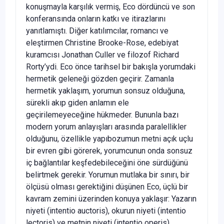
konuşmayla karşılık vermiş, Eco dördüncü ve son
konferansında onların katkı ve itirazlarını
yanıtlamıştı. Diğer katılımcılar, romancı ve
eleştirmen Christine Brooke-Rose, edebiyat
kuramcısı Jonathan Culler ve filozof Richard
Rorty’ydi. Eco önce tarihsel bir bakışla yorumdaki
hermetik geleneği gözden geçirir. Zamanla
hermetik yaklaşım, yorumun sonsuz olduğuna,
sürekli akıp giden anlamın ele
geçirilemeyeceğine hükmeder. Bununla bazı
modern yorum anlayışları arasında paralellikler
olduğunu, özellikle yapıbozumun metni açık uçlu
bir evren gibi görerek, yorumcunun onda sonsuz
iç bağlantılar keşfedebileceğini öne sürdüğünü
belirtmek gerekir. Yorumun mutlaka bir sınırı, bir
ölçüsü olması gerektiğini düşünen Eco, üçlü bir
kavram zemini üzerinden konuya yaklaşır: Yazarın
niyeti (intentio auctoris), okurun niyeti (intentio
lectoris) ve metnin niyeti (intentio operis).