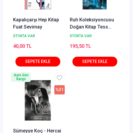
Kapalıçarşı Hep Kitap
Ruh Koleksiyoncusu
Fuat Sevimay
Doğan Kitap Tess
Gerritsen
STOKTA VAR
STOKTA VAR
40,00 TL
195,50 TL
Aynı Gün
Kargo
%31
Sümeyye Koç - Hercai