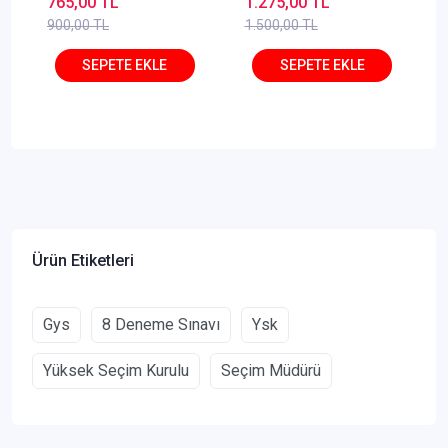
765,00 TL
1.275,00 TL
Yardımcısı Konu
900,00 TL
1.500,00 TL
Anlatımlı
Ürün Etiketleri
Gys
8 Deneme Sınavı
Ysk
Yüksek Seçim Kurulu
Seçim Müdürü