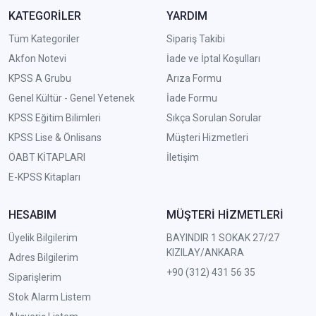
KATEGORİLER
YARDIM
Tüm Kategoriler
Sipariş Takibi
Akfon Notevi
İade ve İptal Koşulları
KPSS A Grubu
Arıza Formu
Genel Kültür - Genel Yetenek
İade Formu
KPSS Eğitim Bilimleri
Sıkça Sorulan Sorular
KPSS Lise & Önlisans
Müşteri Hizmetleri
ÖABT KİTAPLARI
İletişim
E-KPSS Kitapları
HESABIM
MÜŞTERİ HİZMETLERİ
Üyelik Bilgilerim
BAYINDIR 1 SOKAK 27/27
KIZILAY/ANKARA
Adres Bilgilerim
+90 (312) 431 56 35
Siparişlerim
Stok Alarm Listem