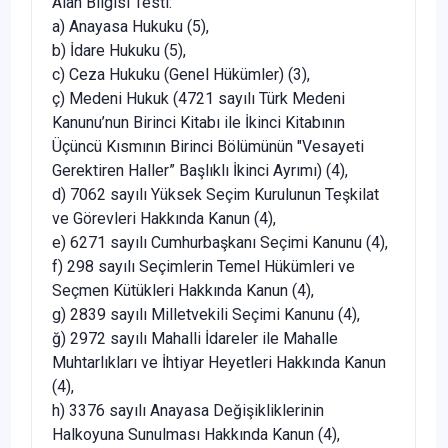
Alan Bilgisi Testi:
a) Anayasa Hukuku (5),
b) İdare Hukuku (5),
c) Ceza Hukuku (Genel Hükümler) (3),
ç) Medeni Hukuk (4721 sayılı Türk Medeni
Kanunu’nun Birinci Kitabı ile İkinci Kitabının
Üçüncü Kısmının Birinci Bölümünün "Vesayeti
Gerektiren Haller” Başlıklı İkinci Ayrımı) (4),
d) 7062 sayılı Yüksek Seçim Kurulunun Teşkilat
ve Görevleri Hakkında Kanun (4),
e) 6271 sayılı Cumhurbaşkanı Seçimi Kanunu (4),
f) 298 sayılı Seçimlerin Temel Hükümleri ve
Seçmen Kütükleri Hakkında Kanun (4),
g) 2839 sayılı Milletvekili Seçimi Kanunu (4),
ğ) 2972 sayılı Mahalli İdareler ile Mahalle
Muhtarlıkları ve İhtiyar Heyetleri Hakkında Kanun
(4),
h) 3376 sayılı Anayasa Değişikliklerinin
Halkoyuna Sunulması Hakkında Kanun (4),