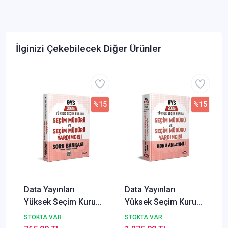
İlginizi Çekebilecek Diğer Ürünler
%15
%15
Data Yayınları
Data Yayınları
Yüksek Seçim Kurulu
Yüksek Seçim Kurulu
(YSK) Seçim Müdürü
(YSK) Seçim Müdürü
STOKTA VAR
STOKTA VAR
Soru Bankası
ve Seçim Müdür